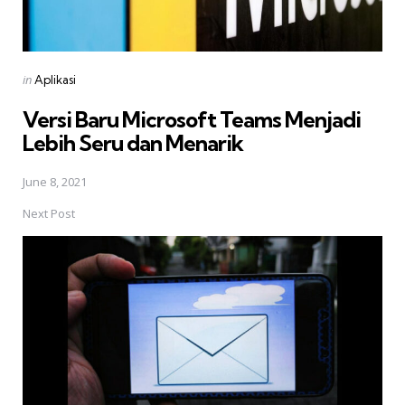
Posted
in
Aplikasi
in
Versi Baru Microsoft Teams Menjadi
Lebih Seru dan Menarik
June 8, 2021
Next Post