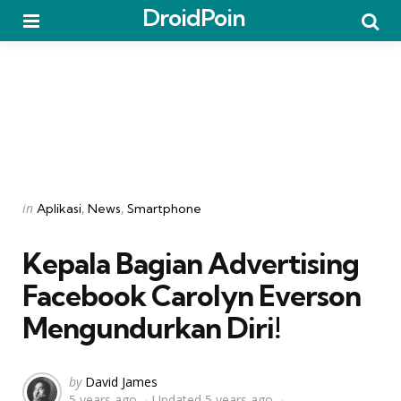
DroidPoin
Menu
Searc
Categories
Posted
in
Aplikasi
News
Smartphone
in
Kepala Bagian Advertising
Facebook Carolyn Everson
Mengundurkan Diri!
Posted
by
David James
5 years ago
Updated
5 years ago
by