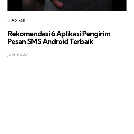
Posted
in
Aplikasi
in
Rekomendasi 6 Aplikasi Pengirim
Pesan SMS Android Terbaik
June 9, 2021