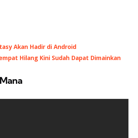
asy Akan Hadir di Android
Sempat Hilang Kini Sudah Dapat Dimainkan
f Mana