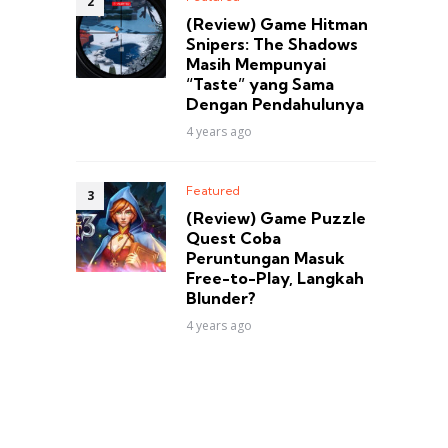
(Review) Game Hitman
Snipers: The Shadows
Masih Mempunyai
“Taste” yang Sama
Dengan Pendahulunya
4 years ago
Featured
(Review) Game Puzzle
Quest Coba
Peruntungan Masuk
Free-to-Play, Langkah
Blunder?
4 years ago