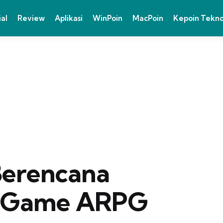
ial
Review
Aplikasi
WinPoin
MacPoin
Kepoin Tekn
Berencana
n Game ARPG