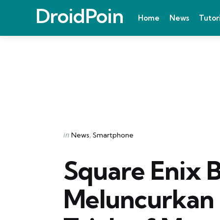
DroidPoin
Home
News
Tutor
Categories
Posted
in
News
Smartphone
in
Square Enix 
Meluncurka