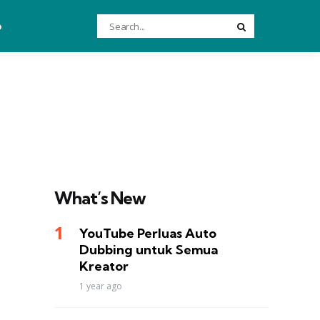
Search
o
Search
for:
What’s New
YouTube Perluas Auto
Dubbing untuk Semua
Kreator
1 year ago