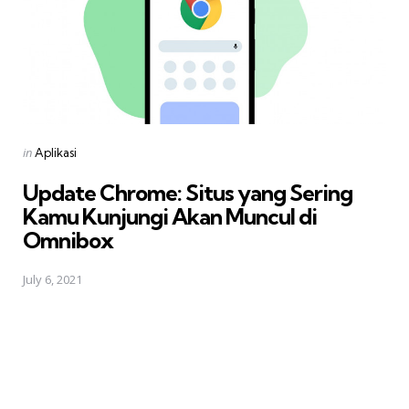
Posted
in
Aplikasi
in
Update Chrome: Situs yang Sering
Kamu Kunjungi Akan Muncul di
Omnibox
July 6, 2021