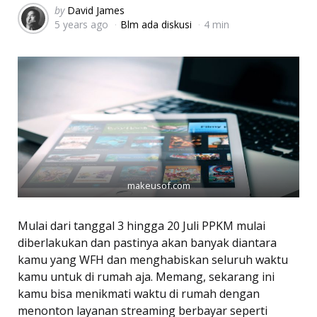
Posted
by
David James
5 years ago
Blm ada diskusi
4 min
by
makeusof.com
Mulai dari tanggal 3 hingga 20 Juli PPKM mulai
diberlakukan dan pastinya akan banyak diantara
kamu yang WFH dan menghabiskan seluruh waktu
kamu untuk di rumah aja. Memang, sekarang ini
kamu bisa menikmati waktu di rumah dengan
menonton layanan streaming berbayar seperti