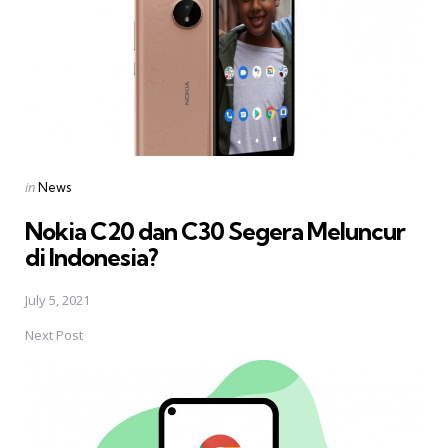
Posted
in
News
in
Nokia C20 dan C30 Segera Meluncur
di Indonesia?
July 5, 2021
Next Post