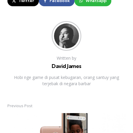
Twitter
Facebook
Whatsapp
Written by
David James
Hobi nge game di pusat kebugaran, orang santuy yang
terjebak di negara barbar
Previous Post
Post
navigation