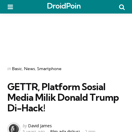
DroidPoin
Menu
Searc
Categories
Posted
in
Basic
News
Smartphone
in
GETTR, Platform Sosial
Media Milik Donald Trump
Di-Hack!
Posted
by
David James
5 years ago
Blm ada diskusi
2 min
by