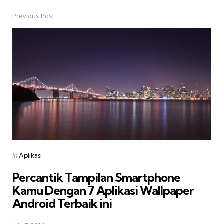
Previous Post
Post
navigation
Posted
in
Aplikasi
in
Percantik Tampilan Smartphone
Kamu Dengan 7 Aplikasi Wallpaper
Android Terbaik ini