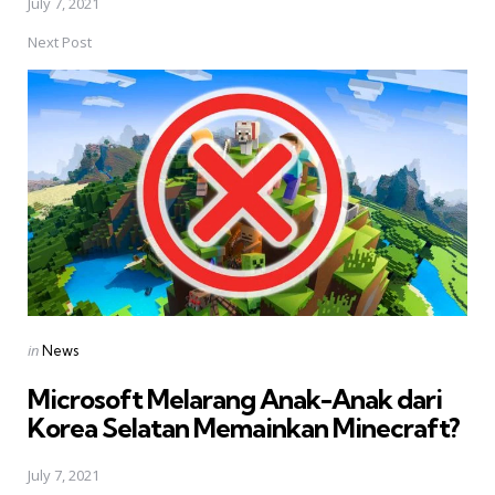
July 7, 2021
Next Post
Posted
in
News
in
Microsoft Melarang Anak-Anak dari
Korea Selatan Memainkan Minecraft?
July 7, 2021