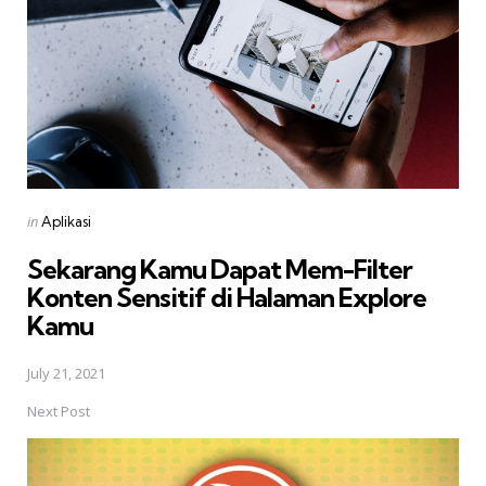
Posted
in
Aplikasi
in
Sekarang Kamu Dapat Mem-Filter
Konten Sensitif di Halaman Explore
Kamu
July 21, 2021
Next Post