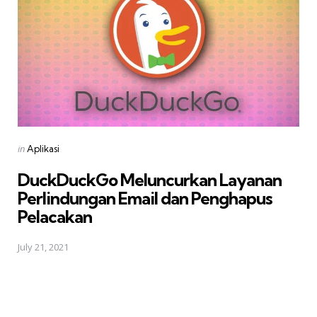
Posted
in
Aplikasi
in
DuckDuckGo Meluncurkan Layanan
Perlindungan Email dan Penghapus
Pelacakan
July 21, 2021