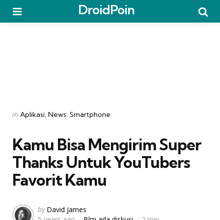
DroidPoin
Menu
Searc
Categories
Posted
in
Aplikasi
News
Smartphone
in
Kamu Bisa Mengirim Super
Thanks Untuk YouTubers
Favorit Kamu
Posted
by
David James
5 years ago
Blm ada diskusi
2 min
by