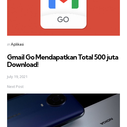
Posted
in
Aplikasi
in
Gmail Go Mendapatkan Total 500 juta
Download!
July 19, 2021
Next Post