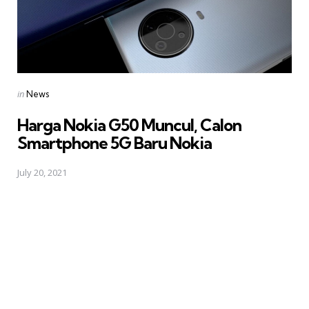
Posted
in
News
in
Harga Nokia G50 Muncul, Calon
Smartphone 5G Baru Nokia
July 20, 2021