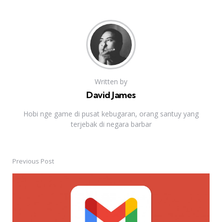
Written by
David James
Hobi nge game di pusat kebugaran, orang santuy yang
terjebak di negara barbar
Previous Post
Post
navigation