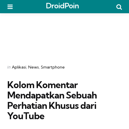
DroidPoin
Menu
Searc
Categories
Posted
in
Aplikasi
News
Smartphone
in
Kolom Komentar
Mendapatkan Sebuah
Perhatian Khusus dari
YouTube