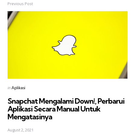
Previous Post
Post
navigation
Posted
in
Aplikasi
in
Snapchat Mengalami Down!, Perbarui
Aplikasi Secara Manual Untuk
Mengatasinya
August 2, 2021