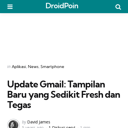
DroidPoin
Menu
Searc
Categories
Posted
in
Aplikasi
News
Smartphone
in
Update Gmail: Tampilan
Baru yang Sedikit Fresh dan
Tegas
Posted
by
David James
5 years ago
1 Diskusi seru!
1 min
by