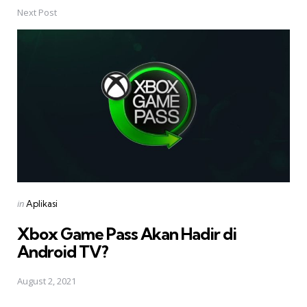
Next Post
Posted
in
Aplikasi
in
Xbox Game Pass Akan Hadir di
Android TV?
August 2, 2021