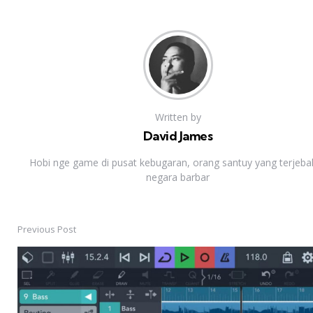
Written by
David James
Hobi nge game di pusat kebugaran, orang santuy yang terjebak
negara barbar
Previous Post
Post
navigation