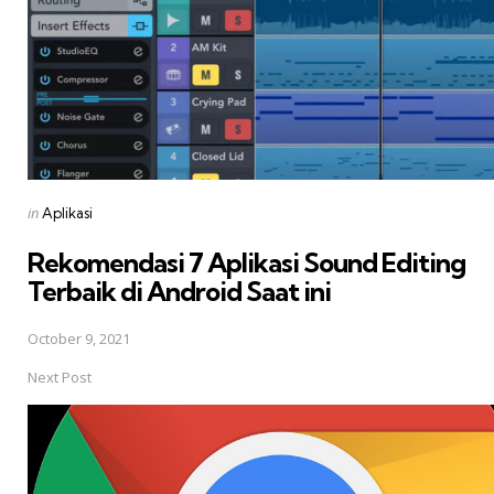
Posted
in
Aplikasi
in
Rekomendasi 7 Aplikasi Sound Editing
Terbaik di Android Saat ini
October 9, 2021
Next Post