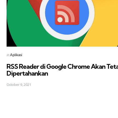
Posted
in
Aplikasi
in
RSS Reader di Google Chrome Akan Tet
Dipertahankan
October 9, 2021