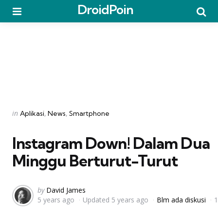
DroidPoin
Menu
Searc
Categories
Posted
in
Aplikasi
News
Smartphone
in
Instagram Down! Dalam Dua
Minggu Berturut-Turut
Posted
by
David James
5 years ago
Updated
5 years ago
Blm ada diskusi
1
by