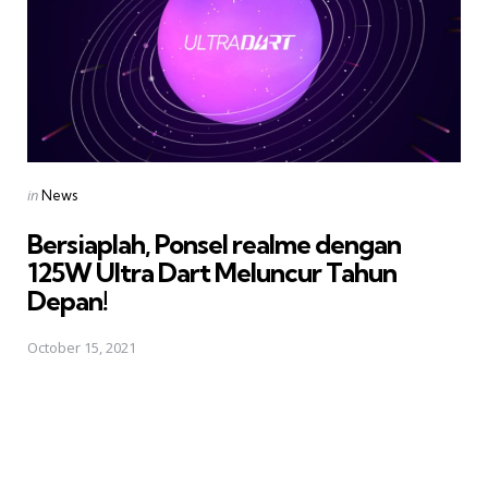
Posted
in
News
in
Bersiaplah, Ponsel realme dengan
125W Ultra Dart Meluncur Tahun
Depan!
October 15, 2021