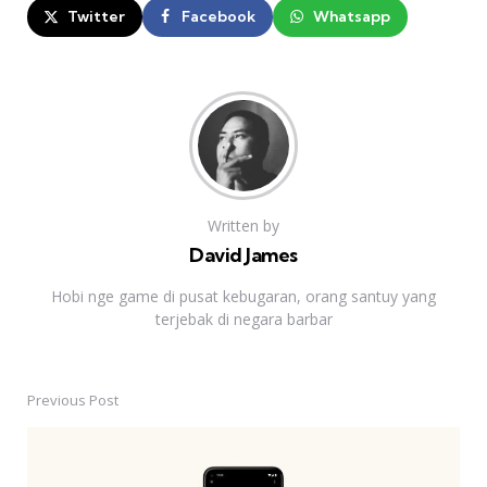
Twitter
Facebook
Whatsapp
Written by
David James
Hobi nge game di pusat kebugaran, orang santuy yang
terjebak di negara barbar
Previous Post
Post
navigation