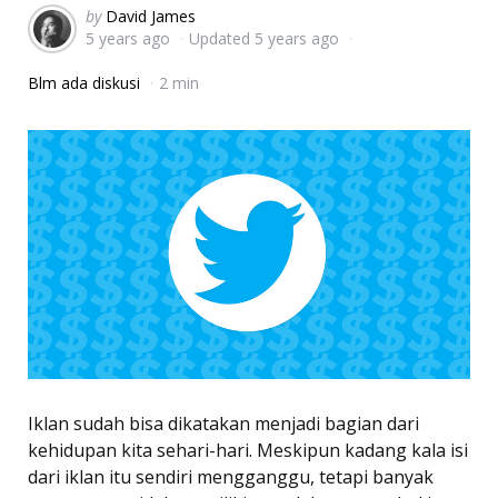
Posted
by
David James
5 years ago
Updated
5 years ago
by
Blm ada diskusi
2 min
Iklan sudah bisa dikatakan menjadi bagian dari
kehidupan kita sehari-hari. Meskipun kadang kala isi
dari iklan itu sendiri mengganggu, tetapi banyak