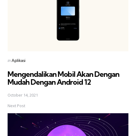
Posted
in
Aplikasi
in
Mengendalikan Mobil Akan Dengan
Mudah Dengan Android 12
October 14, 2021
Next Post