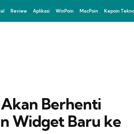
ial
Review
Aplikasi
WinPoin
MacPoin
Kepoin Tekn
 Akan Berhenti
 Widget Baru ke