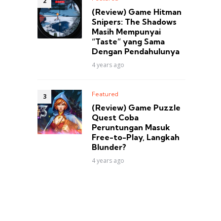
(Review) Game Hitman
Snipers: The Shadows
Masih Mempunyai
“Taste” yang Sama
Dengan Pendahulunya
4 years ago
Featured
(Review) Game Puzzle
Quest Coba
Peruntungan Masuk
Free-to-Play, Langkah
Blunder?
4 years ago