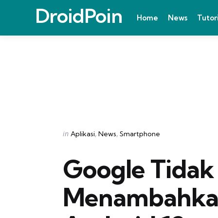
DroidPoin
Home
News
Tutor
Categories
Posted
in
Aplikasi
News
Smartphone
in
Google Tidak
Menambahkan