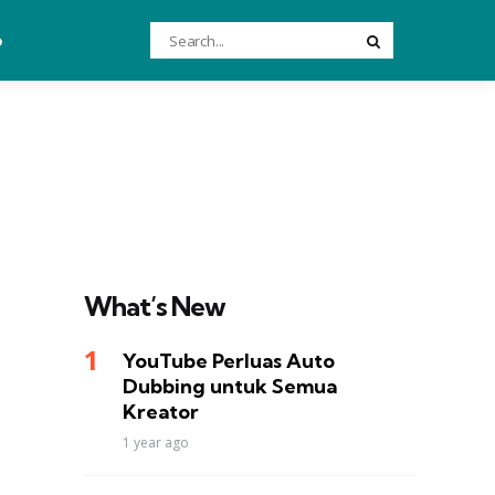
Search
o
Search
for:
What’s New
YouTube Perluas Auto
Dubbing untuk Semua
Kreator
1 year ago