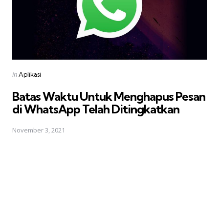
Posted
in
Aplikasi
in
Batas Waktu Untuk Menghapus Pesan
di WhatsApp Telah Ditingkatkan
November 3, 2021