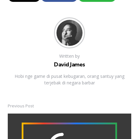
Written by
David James
Hobi nge game di pusat kebugaran, orang santuy yang
terjebak di negara barbar
Previous Post
Post
navigation