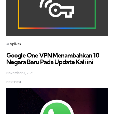
Posted
in
Aplikasi
in
Google One VPN Menambahkan 10
Negara Baru Pada Update Kali ini
November 3, 2021
Next Post