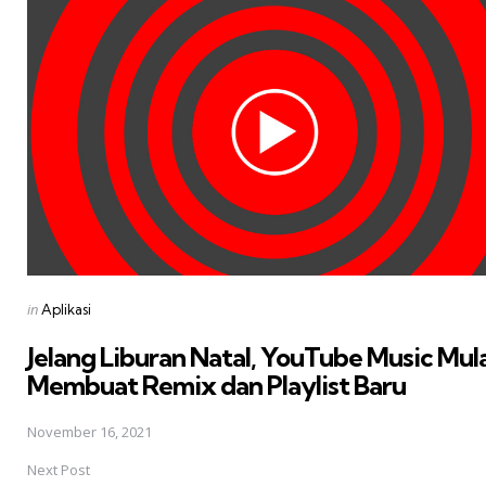
navigation
Posted
in
Aplikasi
in
Jelang Liburan Natal, YouTube Music Mul
Membuat Remix dan Playlist Baru
November 16, 2021
Next Post