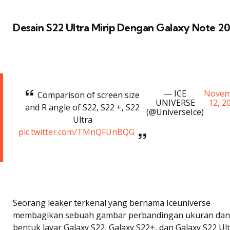
Desain S22 Ultra Mirip Dengan Galaxy Note 20
— ICE
Novem
Comparison of screen size
UNIVERSE
12, 2
and R angle of S22, S22 +, S22
(@UniverseIce)
Ultra
pic.twitter.com/TMnQFUnBQG
Seorang leaker terkenal yang bernama Iceuniverse
membagikan sebuah gambar perbandingan ukuran dan
bentuk layar Galaxy S22, Galaxy S22+, dan Galaxy S22 Ult