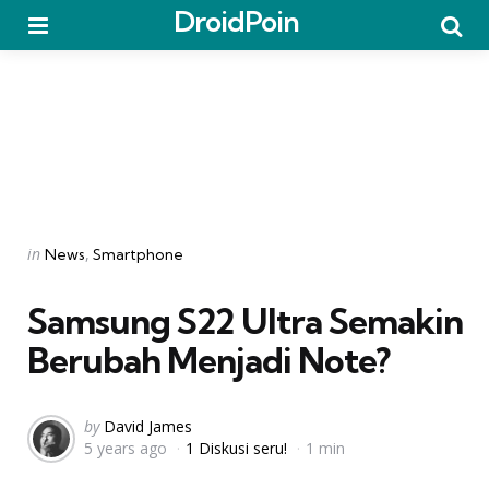
DroidPoin
Menu
Searc
Categories
Posted
in
News
Smartphone
in
Samsung S22 Ultra Semakin
Berubah Menjadi Note?
Posted
by
David James
5 years ago
1 Diskusi seru!
1 min
by