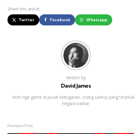
Share
this article
Twitter
Facebook
Whatsapp
Written by
David James
Hobi nge game di pusat kebugaran, orang santuy yang terjebak
negara barbar
Previous Post
Post