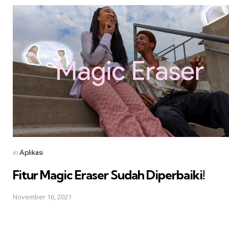
Posted
in
Aplikasi
in
Fitur Magic Eraser Sudah Diperbaiki!
November 16, 2021