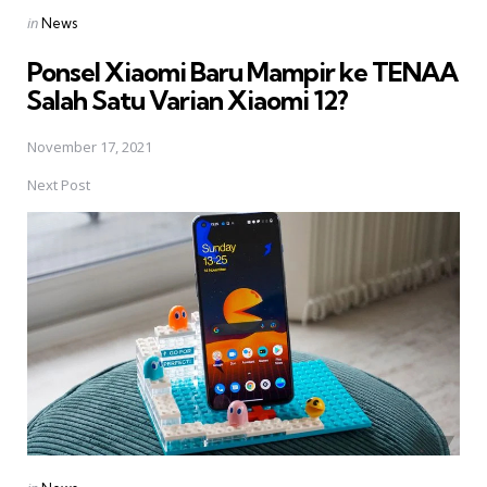
Posted
in
News
in
Ponsel Xiaomi Baru Mampir ke TENAA
Salah Satu Varian Xiaomi 12?
November 17, 2021
Next Post