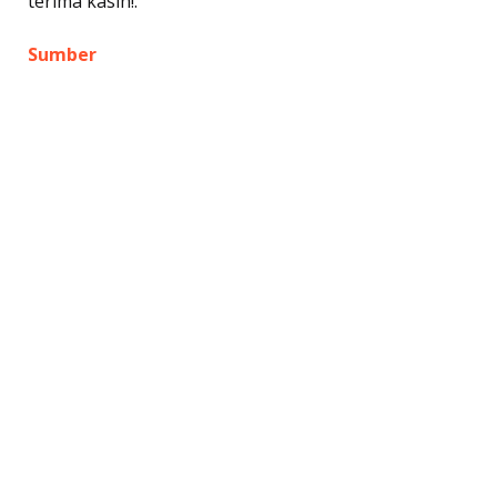
terima kasih!.
Sumber