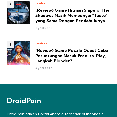
Featured
(Review) Game Hitman Snipers: The
Shadows Masih Mempunyai “Taste”
yang Sama Dengan Pendahulunya
4 years ago
Featured
(Review) Game Puzzle Quest Coba
Peruntungan Masuk Free-to-Play,
Langkah Blunder?
4 years ago
DroidPoin
DroidPoin adalah Portal Android terbesar di Indonesia.