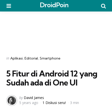
DroidPoin
Menu
Searc
Categories
Posted
in
Aplikasi
Editorial
Smartphone
in
5 Fitur di Android 12 yang
Sudah ada di One UI
Posted
by
David James
5 years ago
1 Diskusi seru!
3 min
by