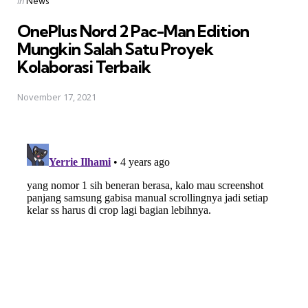
Posted
in
News
in
OnePlus Nord 2 Pac-Man Edition
Mungkin Salah Satu Proyek
Kolaborasi Terbaik
November 17, 2021