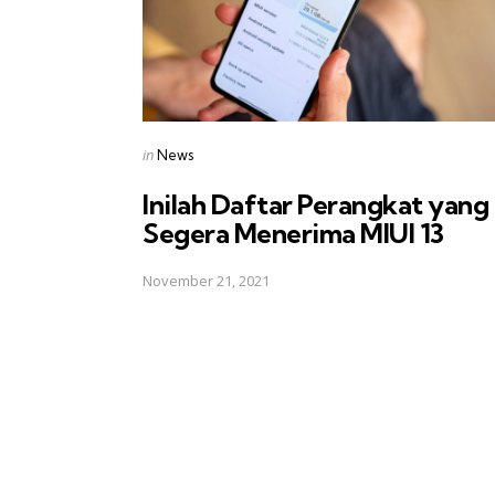
Posted
in
News
in
Inilah Daftar Perangkat yang
Segera Menerima MIUI 13
November 21, 2021