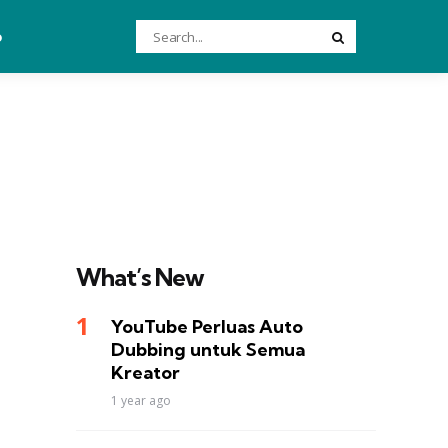
Search
o
Search
for:
What’s New
YouTube Perluas Auto
Dubbing untuk Semua
Kreator
1 year ago