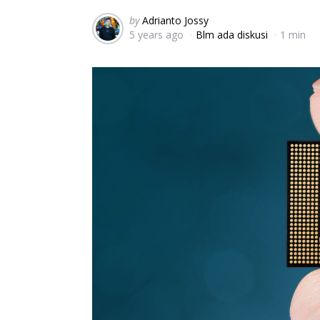
Posted
by
Adrianto Jossy
5 years ago
Blm ada diskusi
1 min
by