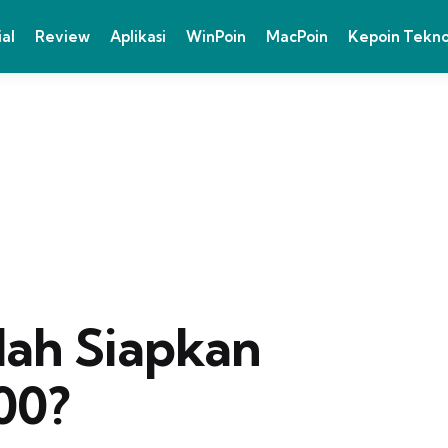
ial
Review
Aplikasi
WinPoin
MacPoin
Kepoin Tekn
ah Siapkan
00?