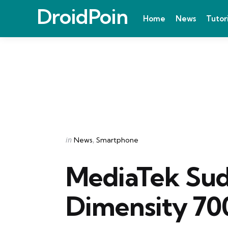
DroidPoin
Home
News
Tutor
Categories
Posted
in
News
Smartphone
in
MediaTek Sud
Dimensity 70