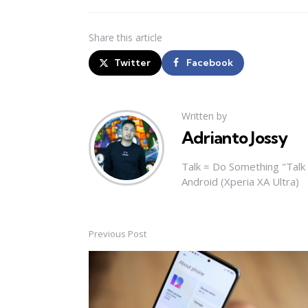
Share
this article
Twitter
Facebook
Written by
Adrianto Jossy
Talk = Do Something "Tal
Android (Xperia XA Ultra)
Previous Post
Post
navigation