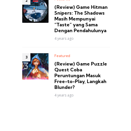
(Review) Game Hitman
Snipers: The Shadows
Masih Mempunyai
“Taste” yang Sama
Dengan Pendahulunya
4 years ago
Featured
(Review) Game Puzzle
Quest Coba
Peruntungan Masuk
Free-to-Play, Langkah
Blunder?
4 years ago