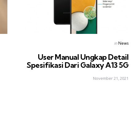
Posted
in
News
in
User Manual Ungkap Detail
Spesifikasi Dari Galaxy A13 5G
November 21, 2021