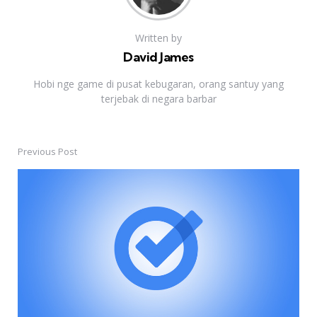
Written by
David James
Hobi nge game di pusat kebugaran, orang santuy yang
terjebak di negara barbar
Previous Post
Post
navigation