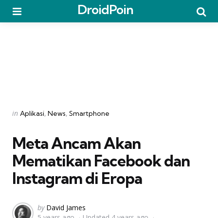
DroidPoin
Menu
Searc
Categories
Posted
in
Aplikasi
News
Smartphone
in
Meta Ancam Akan
Mematikan Facebook dan
Instagram di Eropa
Posted
by
David James
5 years ago
Updated
4 years ago
by