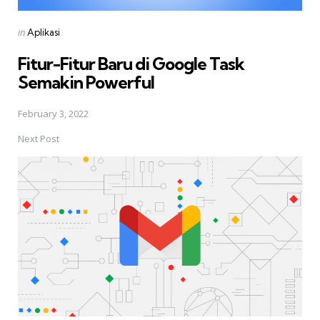
Posted
in
Aplikasi
in
Fitur-Fitur Baru di Google Task
Semakin Powerful
February 3, 2022
Next Post