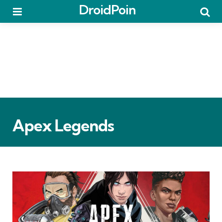
DroidPoin
Menu
Searc
Apex Legends