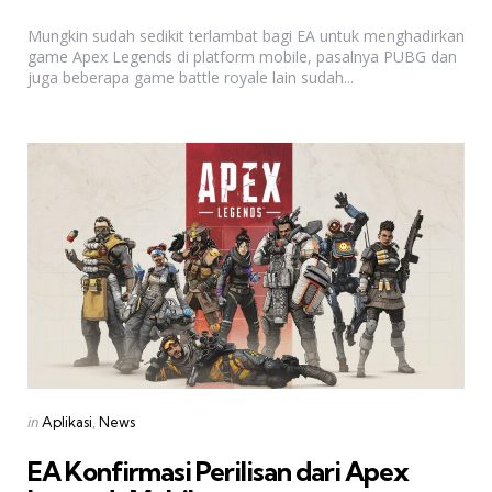
by
Mungkin sudah sedikit terlambat bagi EA untuk menghadirkan
game Apex Legends di platform mobile, pasalnya PUBG dan
juga beberapa game battle royale lain sudah...
Categories
Posted
in
Aplikasi
News
in
EA Konfirmasi Perilisan dari Apex