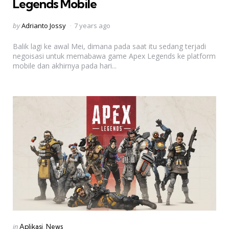
Legends Mobile
Posted
by
Adrianto Jossy
7 years ago
by
Balik lagi ke awal Mei, dimana pada saat itu sedang terjadi
negoisasi untuk memabawa game Apex Legends ke platform
mobile dan akhirnya pada hari...
Categories
Posted
in
Aplikasi
News