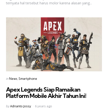
ternyata hal tersebut harus molor karena alasan yang...
Categories
Posted
in
News
Smartphone
in
Apex Legends Siap Ramaikan
Platform Mobile Akhir Tahun Ini!
Posted
by
Adrianto Jossy
6 years ago