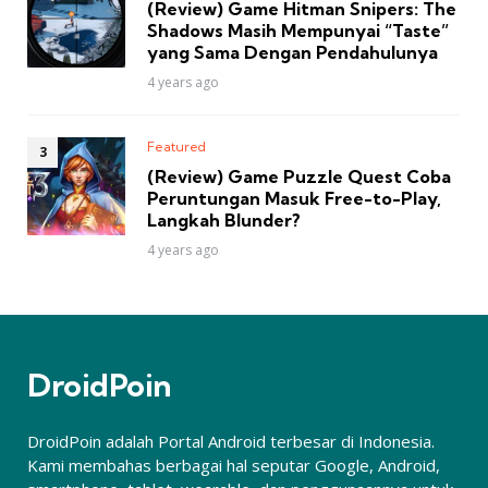
(Review) Game Hitman Snipers: The
Shadows Masih Mempunyai “Taste”
yang Sama Dengan Pendahulunya
4 years ago
Featured
(Review) Game Puzzle Quest Coba
Peruntungan Masuk Free-to-Play,
Langkah Blunder?
4 years ago
DroidPoin
DroidPoin adalah Portal Android terbesar di Indonesia.
Kami membahas berbagai hal seputar Google, Android,