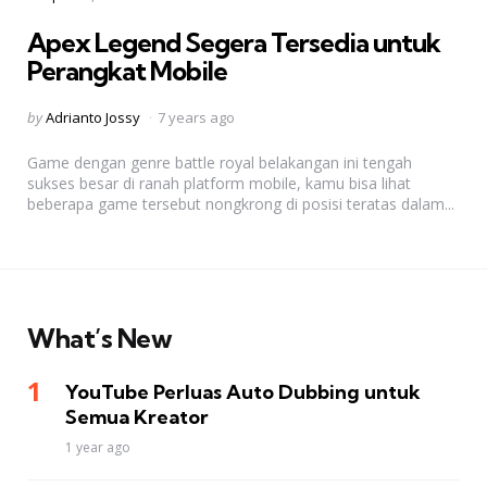
in
Apex Legend Segera Tersedia untuk
Perangkat Mobile
Posted
by
Adrianto Jossy
7 years ago
by
Game dengan genre battle royal belakangan ini tengah
sukses besar di ranah platform mobile, kamu bisa lihat
beberapa game tersebut nongkrong di posisi teratas dalam...
What’s New
YouTube Perluas Auto Dubbing untuk
Semua Kreator
1 year ago