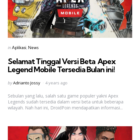
Categories
Posted
in
Aplikasi
News
in
Selamat Tinggal Versi Beta  Apex
Legend Mobile Tersedia Bulan ini!
Posted
by
Adrianto Jossy
4 years ago
by
Sebulan yang lalu, salah satu game populer yakni Apex
Legends sudah tersedia dalam versi beta untuk beberapa
wilayah. Nah hari ini, DroidPoin mendapatkan informasi...