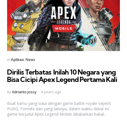
Categories
Posted
in
Aplikasi
News
in
Dirilis Terbatas  Inilah 10 Negara yang
Bisa Cicipi Apex Legend Pertama Kali
Posted
by
Adrianto Jossy
4 years ago
by
Buat kamu yang suka dengan game battle royale seperti
PUBG, Fortnite dan yang lainnya, dalam waktu dekat ini
game berjudul Apex Legend Mobile dikabarkan bakal...