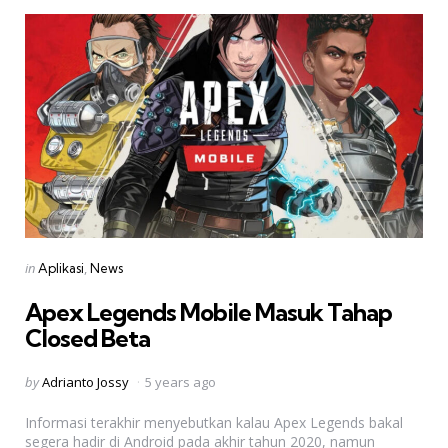
Categories
Posted
in
Aplikasi
News
in
Apex Legends Mobile Masuk Tahap
Closed Beta
Posted
by
Adrianto Jossy
5 years ago
by
Informasi terakhir menyebutkan kalau Apex Legends bakal
segera hadir di Android pada akhir tahun 2020, namun