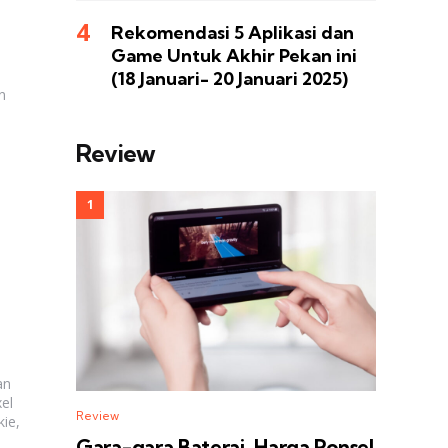
Rekomendasi 5 Aplikasi dan
Game Untuk Akhir Pekan ini
(18 Januari- 20 Januari 2025)
n
Review
an
el
Review
ie,
Gara-gara Baterai, Harga Ponsel