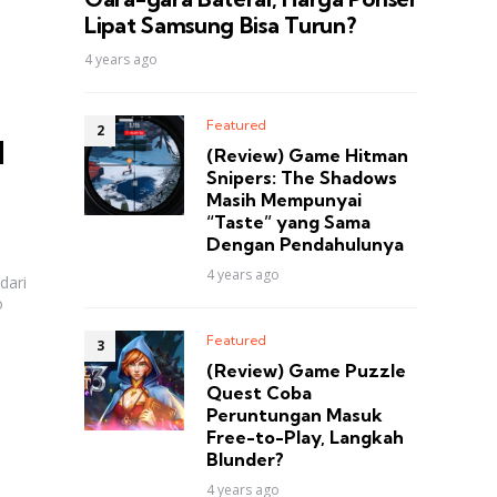
Lipat Samsung Bisa Turun?
4 years ago
Featured
l
(Review) Game Hitman
Snipers: The Shadows
Masih Mempunyai
“Taste” yang Sama
Dengan Pendahulunya
4 years ago
dari
o
Featured
(Review) Game Puzzle
Quest Coba
Peruntungan Masuk
Free-to-Play, Langkah
Blunder?
4 years ago