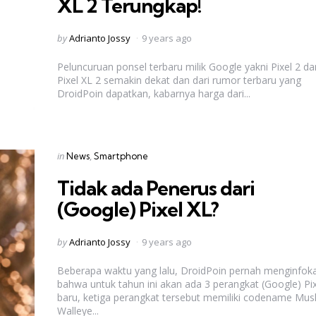
XL 2 Terungkap!
Posted
by
Adrianto Jossy
9 years ago
by
Peluncuruan ponsel terbaru milik Google yakni Pixel 2 da
Pixel XL 2 semakin dekat dan dari rumor terbaru yang
DroidPoin dapatkan, kabarnya harga dari...
Categories
Posted
in
News
Smartphone
in
Tidak ada Penerus dari
(Google) Pixel XL?
Posted
by
Adrianto Jossy
9 years ago
by
Beberapa waktu yang lalu, DroidPoin pernah menginfok
bahwa untuk tahun ini akan ada 3 perangkat (Google) Pix
baru, ketiga perangkat tersebut memiliki codename Musk
Walleye...