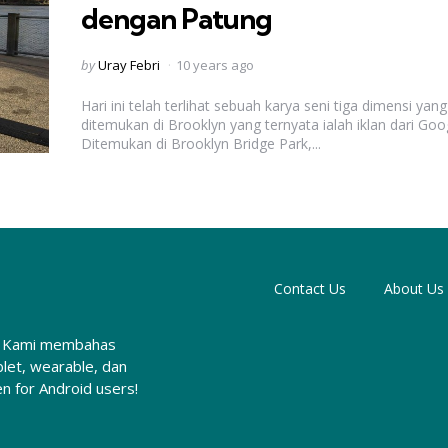
dengan Patung
Posted
by
Uray Febri
10 years ago
by
Hari ini telah terlihat sebuah karya seni tiga dimensi yang
ditemukan di Brooklyn yang ternyata ialah iklan dari Goo
Ditemukan di Brooklyn Bridge Park,...
Contact Us
About Us
ia. Kami membahas
let, wearable, dan
 for Android users!