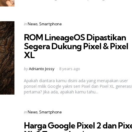
Categories
Posted
in
News
Smartphone
in
ROM LineageOS Dipastikan
Segera Dukung Pixel & Pixel
XL
Posted
by
Adrianto Jossy
8 years ago
by
Apakah diantara kamu disini ada yang merupakan user
ponsel milik Google yakni seri Pixel dan Pixel XL generasi
pertama? Jika ada, apakah kamu tahu...
Categories
Posted
in
News
Smartphone
in
Harga Google Pixel 2 dan Pix