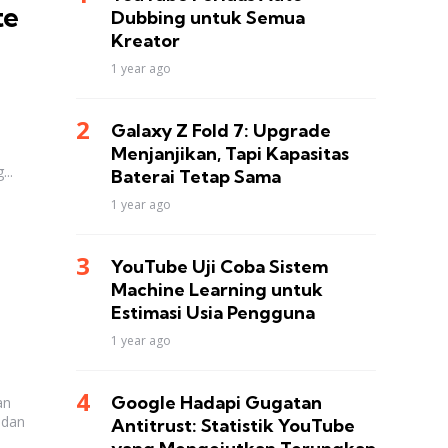
te
Dubbing untuk Semua
Kreator
1 year ago
Galaxy Z Fold 7: Upgrade
Menjanjikan, Tapi Kapasitas
..
Baterai Tetap Sama
1 year ago
YouTube Uji Coba Sistem
Machine Learning untuk
Estimasi Usia Pengguna
1 year ago
Google Hadapi Gugatan
an
 dan
Antitrust: Statistik YouTube