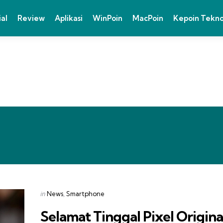
ial
Review
Aplikasi
WinPoin
MacPoin
Kepoin Tekn
Categories
Posted
in
News
Smartphone
in
Selamat Tinggal Pixel Original 