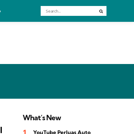
Search
o
Search
for:
What’s New

YouTube Perluas Auto