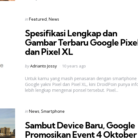
Categories
Posted
in
Featured
News
in
Spesifikasi Lengkap dan
Gambar Terbaru Google Pixe
dan Pixel XL
Posted
by
Adrianto Jossy
10 years ago
by
Untuk kamu yang masih penasaran dengan smartphone 
Google yakni Pixel dan Pixel XL, kini DroidPoin punya inf
lebih lengkap mengenai ponsel tersebut. Pixel...
Categories
Posted
in
News
Smartphone
in
Sambut Device Baru, Google
Promosikan Event 4 Oktober