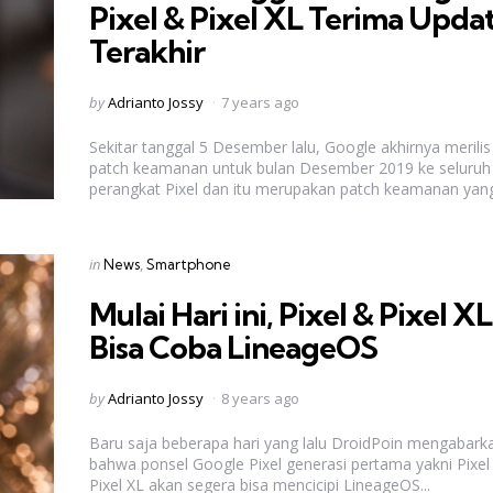
Pixel & Pixel XL Terima Upda
Terakhir
Posted
by
Adrianto Jossy
7 years ago
by
Sekitar tanggal 5 Desember lalu, Google akhirnya merilis
patch keamanan untuk bulan Desember 2019 ke seluruh
perangkat Pixel dan itu merupakan patch keamanan yang.
Categories
Posted
in
News
Smartphone
in
Mulai Hari ini, Pixel & Pixel XL
Bisa Coba LineageOS
Posted
by
Adrianto Jossy
8 years ago
by
Baru saja beberapa hari yang lalu DroidPoin mengabark
bahwa ponsel Google Pixel generasi pertama yakni Pixel
Pixel XL akan segera bisa mencicipi LineageOS...