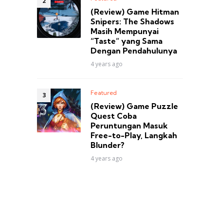
(Review) Game Hitman
Snipers: The Shadows
Masih Mempunyai
“Taste” yang Sama
Dengan Pendahulunya
4 years ago
Featured
(Review) Game Puzzle
Quest Coba
Peruntungan Masuk
Free-to-Play, Langkah
Blunder?
4 years ago