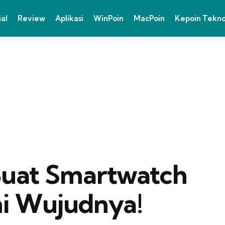
ial
Review
Aplikasi
WinPoin
MacPoin
Kepoin Tekn
Buat Smartwatch
Ini Wujudnya!