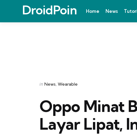
DroidPoin
Home
News
Tutor
Categories
Posted
in
News
Wearable
in
Oppo Minat 
Layar Lipat, 