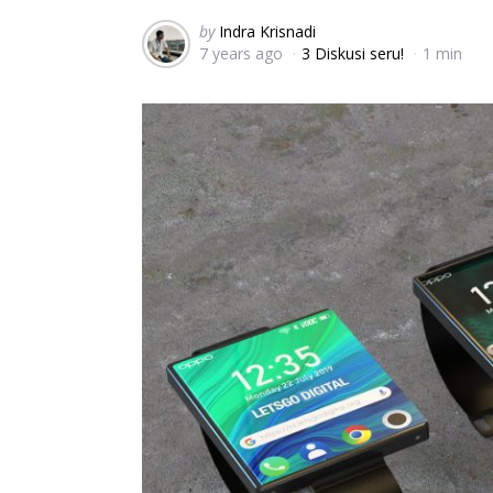
Posted
by
Indra Krisnadi
7 years ago
3 Diskusi seru!
1 min
by