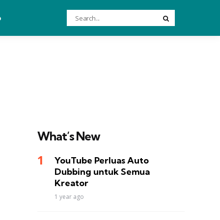
Search
o
Search
for:
What’s New
YouTube Perluas Auto
Dubbing untuk Semua
Kreator
1 year ago