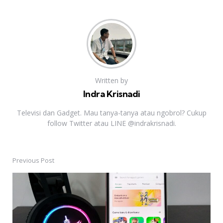
Written by
Indra Krisnadi
Televisi dan Gadget. Mau tanya-tanya atau ngobrol? Cukup
follow Twitter atau LINE @indrakrisnadi.
Previous Post
Post
navigation