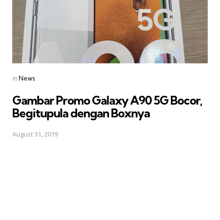
Posted
in
News
in
Gambar Promo Galaxy A90 5G Bocor,
Begitupula dengan Boxnya
August 31, 2019