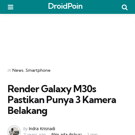
DroidPoin
Menu
Searc
Categories
Posted
in
News
Smartphone
in
Render Galaxy M30s
Pastikan Punya 3 Kamera
Belakang
Posted
by
Indra Krisnadi
7 years ago
Blm ada diskusi
2 min
by