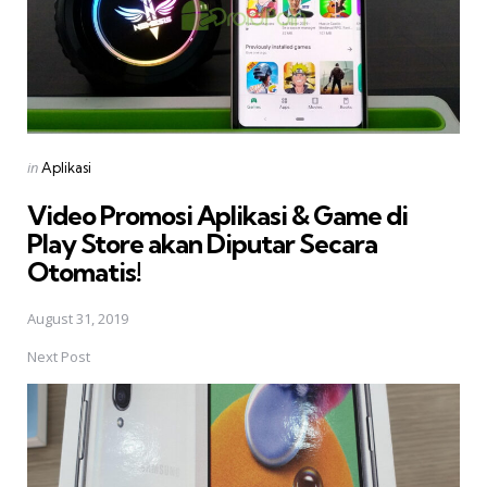
Posted
in
Aplikasi
in
Video Promosi Aplikasi & Game di
Play Store akan Diputar Secara
Otomatis!
August 31, 2019
Next Post