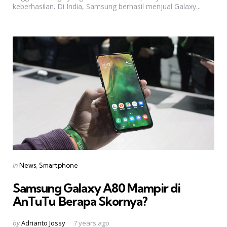
keberhasilan. Di India, Samsung berhasil menjual Galaxy...
Categories
Posted
in
News
Smartphone
in
Samsung Galaxy A80 Mampir di
AnTuTu  Berapa Skornya?
Posted
by
Adrianto Jossy
7 years ago