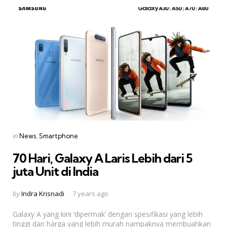
Categories
Posted
in
News
Smartphone
in
70 Hari, Galaxy A Laris Lebih dari 5
juta Unit di India
Posted
by
Indra Krisnadi
7 years ago
by
Galaxy A yang kini ‘dipermak’ dengan spesifikasi yang lebih
tinggi dan harga yang lebih murah nampaknya membuahkan