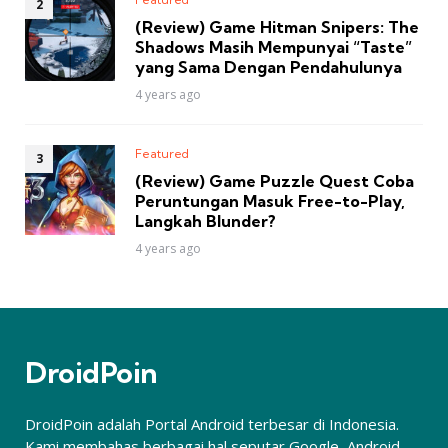
(Review) Game Hitman Snipers: The
Shadows Masih Mempunyai “Taste”
yang Sama Dengan Pendahulunya
4 years ago
Featured
(Review) Game Puzzle Quest Coba
Peruntungan Masuk Free-to-Play,
Langkah Blunder?
4 years ago
DroidPoin
DroidPoin adalah Portal Android terbesar di Indonesia.
Kami membahas berbagai hal seputar Google, Android,