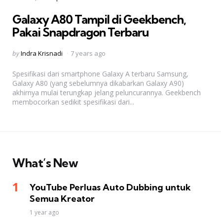
in
Galaxy A80 Tampil di Geekbench,
Pakai Snapdragon Terbaru
Posted
by
Indra Krisnadi
7 years ago
by
Spesifikasi dari smartphone Galaxy A terbaru Samsung,
Galaxy A80 (yang sebelumnya dikabarkan Galaxy A90)
akhirnya mulai terungkap jelang peluncurannya. Geekbench
membocorkan sedikit spesifikasi dari...
What’s New
YouTube Perluas Auto Dubbing untuk
Semua Kreator
1 year ago