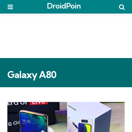
DroidPoin
Menu
Searc
Galaxy A80