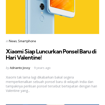
Categories
Posted
in
News
Smartphone
in
Xiaomi Siap Luncurkan Ponsel Baru di
Hari Valentine!
Posted
by
Adrianto Jossy
9 years ago
by
Xiaomi tak lama lagi dikabarkan bakal segera
memperkenalkan sebuah ponsel baru di wilayah India dan
tampaknya perilisan ponsel tersebut bertepatan dengan hari
Valentine yang...