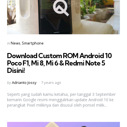
Categories
Posted
in
News
Smartphone
in
Download Custom ROM Android 10
Poco F1, Mi 8, Mi 6 & Redmi Note 5
Disini!
Posted
by
Adrianto Jossy
7 years ago
by
Seperti yang sudah kamu ketahui, per-tanggal 3 September
kemarin Google resmi menggulirkan update Android 10 ke
perangkat Pixel miliknya dan disusul oleh ponsel milik...