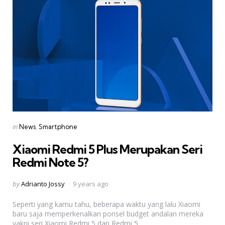
Categories
Posted
in
News
Smartphone
in
Xiaomi Redmi 5 Plus Merupakan Seri
Redmi Note 5?
Posted
by
Adrianto Jossy
9 years ago
by
Seperti yang kamu tahu, beberapa waktu yang lalu Xiaomi
baru saja memperkenalkan ponsel budget andalan mereka
yakni seri Xiaomi Redmi 5 dan Redmi 5...