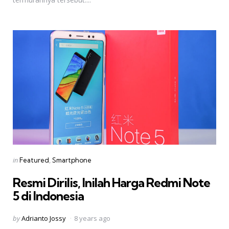
Categories
Posted
in
Featured
Smartphone
in
Resmi Dirilis, Inilah Harga Redmi Note
5 di Indonesia
Posted
by
Adrianto Jossy
8 years ago
by