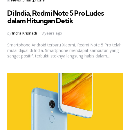
in
News
Smartphone
in
Di India, Redmi Note 5 Pro Ludes
dalam Hitungan Detik
Posted
by
Indra Krisnadi
8 years ago
by
Smartphone Android terbaru Xiaomi, Redmi Note 5 Pro telah
mulai dijual di India. Smartphone mendapat sambutan yang
sangat positif, terbukti stoknya langsung habis dalam...