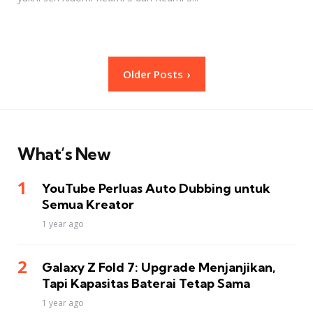
Posts
Older Posts
pagination
What’s New
YouTube Perluas Auto Dubbing untuk
Semua Kreator
1 year ago
Galaxy Z Fold 7: Upgrade Menjanjikan,
Tapi Kapasitas Baterai Tetap Sama
1 year ago