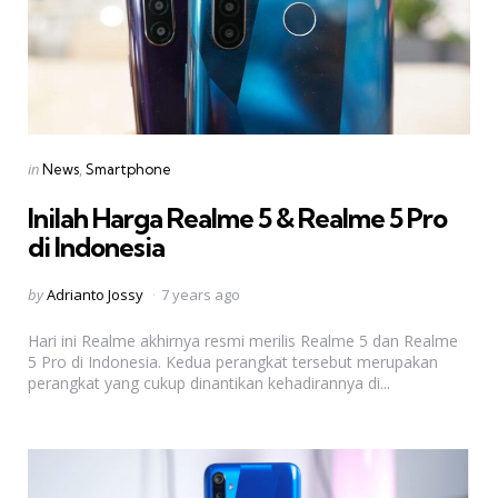
Categories
Posted
in
News
Smartphone
in
Inilah Harga Realme 5 & Realme 5 Pro
di Indonesia
Posted
by
Adrianto Jossy
7 years ago
by
Hari ini Realme akhirnya resmi merilis Realme 5 dan Realme
5 Pro di Indonesia. Kedua perangkat tersebut merupakan
perangkat yang cukup dinantikan kehadirannya di...