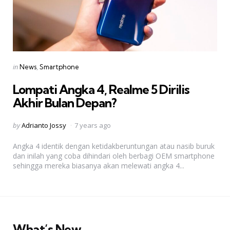
Categories
Posted
in
News
Smartphone
in
Lompati Angka 4, Realme 5 Dirilis
Akhir Bulan Depan?
Posted
by
Adrianto Jossy
7 years ago
by
Angka 4 identik dengan ketidakberuntungan atau nasib buruk
dan inilah yang coba dihindari oleh berbagi OEM smartphone
sehingga mereka biasanya akan melewati angka 4...
What’s New