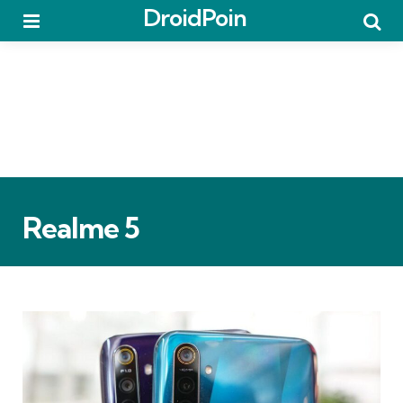
DroidPoin
Menu
Searc
Realme 5