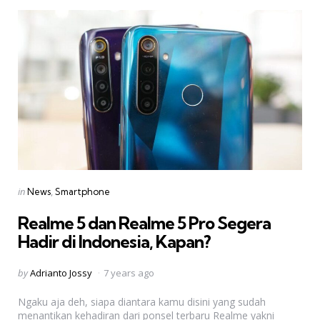
Categories
Posted
in
News
Smartphone
in
Realme 5 dan Realme 5 Pro Segera
Hadir di Indonesia, Kapan?
Posted
by
Adrianto Jossy
7 years ago
by
Ngaku aja deh, siapa diantara kamu disini yang sudah
menantikan kehadiran dari ponsel terbaru Realme yakni