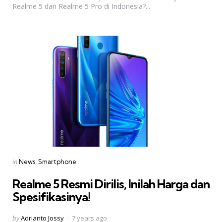
Realme 5 dan Realme 5 Pro di Indonesia?...
Categories
Posted
in
News
Smartphone
in
Realme 5 Resmi Dirilis, Inilah Harga dan
Spesifikasinya!
Posted
by
Adrianto Jossy
7 years ago