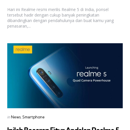
by
Hari ini Realme resmi merilis Realme 5 di India, ponsel
tersebut hadir dengan cukup banyak peningkatan
dibandingkan dengan pendahulunya dan buat kamu yang
penasaran,...
Categories
Posted
in
News
Smartphone
in
Inilah Bocoran Fitur Andalan Realme 5