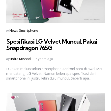
Categories
Posted
in
News
Smartphone
in
Spesifikasi LG Velvet Muncul, Pakai
Snapdragon 765G
Posted
by
Indra Krisnadi
6 years ago
by
LG akan meluncurkan smartphone Android baru di awal Mei
mendatang, LG Velvet. Namun beberapa spesifikasi dari
smartphone ini justru lebih dulu muncul. Seperti apa...