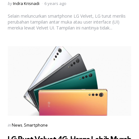
Posted
by
Indra Krisnadi
6 years ago
by
Selain meluncurkan smartphone LG Velvet, LG turut merilis
perubahan tampilan antar muka atau user interface (UI)
mereka lewat Velvet UI. Tampilan ini nantinya tidak...
Categories
Posted
in
News
Smartphone
in
LG Buat Velvet 4G, Harga Lebih Murah