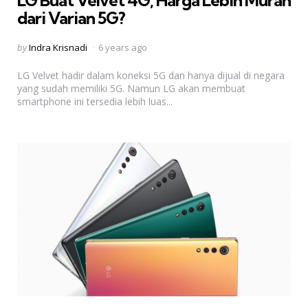
dari Varian 5G?
Posted
by
Indra Krisnadi
6 years ago
by
LG Velvet hadir dalam koneksi 5G dan hanya dijual di negara
yang sudah memiliki 5G. Namun LG akan membuat
smartphone ini tersedia lebih luas...