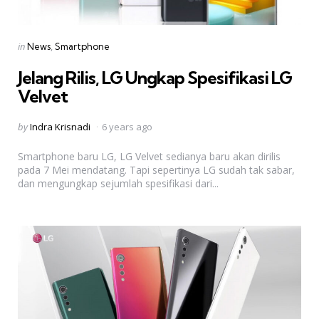
Categories
Posted
in
News
Smartphone
in
Jelang Rilis, LG Ungkap Spesifikasi LG
Velvet
Posted
by
Indra Krisnadi
6 years ago
by
Smartphone baru LG, LG Velvet sedianya baru akan dirilis
pada 7 Mei mendatang. Tapi sepertinya LG sudah tak sabar,
dan mengungkap sejumlah spesifikasi dari...