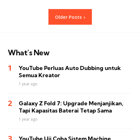
Posts
Older Posts
pagination
What’s New
YouTube Perluas Auto Dubbing untuk
Semua Kreator
1 year ago
Galaxy Z Fold 7: Upgrade Menjanjikan,
Tapi Kapasitas Baterai Tetap Sama
1 year ago
YouTube Uji Coba Sistem Machine