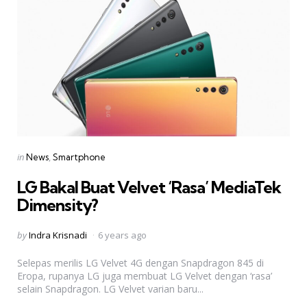
Categories
Posted
in
News
Smartphone
in
LG Bakal Buat Velvet ‘Rasa’ MediaTek
Dimensity?
Posted
by
Indra Krisnadi
6 years ago
by
Selepas merilis LG Velvet 4G dengan Snapdragon 845 di
Eropa, rupanya LG juga membuat LG Velvet dengan ‘rasa’
selain Snapdragon. LG Velvet varian baru...