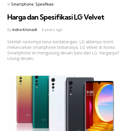
Categories
Posted
in
Smartphone
Spesifikasi
in
Harga dan Spesifikasi LG Velvet
Posted
by
Indra Krisnadi
6 years ago
by
Setelah rumornya terus berdatangan, LG akhirnya resmi
meluncurkan smartphone terbarunya, LG Velvet di Korea.
Smartphone ini mengusung desain baru dari LG. Harganya?
Usung desain...