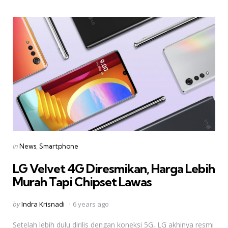
Categories
Posted
in
News
Smartphone
in
LG Velvet 4G Diresmikan, Harga Lebih
Murah Tapi Chipset Lawas
Posted
by
Indra Krisnadi
6 years ago
by
Setelah lebih dulu dirilis dengan koneksi 5G, LG akhinya resmi