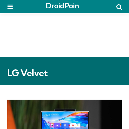
DroidPoin
Menu
Searc
LG Velvet