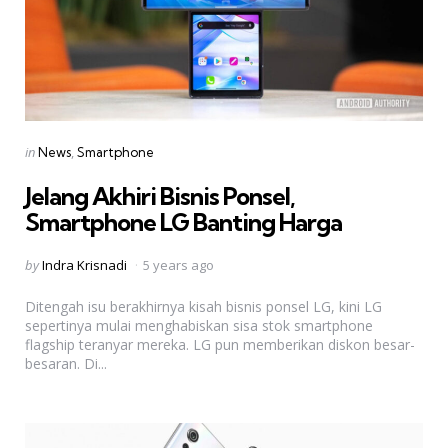
Categories
Posted
in
News
Smartphone
in
Jelang Akhiri Bisnis Ponsel,
Smartphone LG Banting Harga
Posted
by
Indra Krisnadi
5 years ago
by
Ditengah isu berakhirnya kisah bisnis ponsel LG, kini LG
sepertinya mulai menghabiskan sisa stok smartphone
flagship teranyar mereka. LG pun memberikan diskon besar-
besaran. Di...