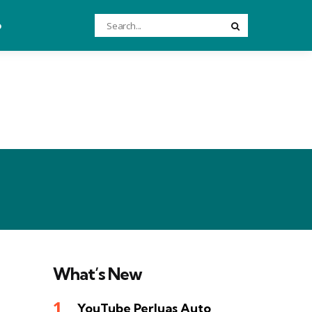
Search
o
Search
for:
What’s New
YouTube Perluas Auto