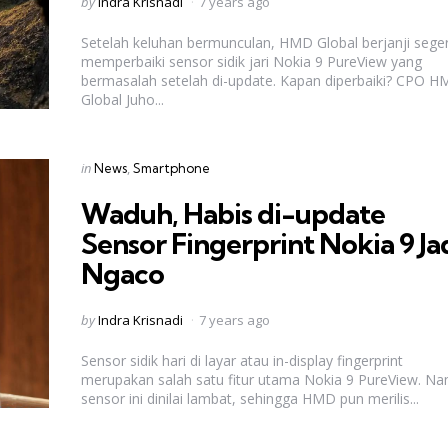
Posted
by
Indra Krisnadi
7 years ago
by
Setelah keluhan bermunculan, HMD Global berjanji sege
memperbaiki sensor sidik jari Nokia 9 PureView yang
bermasalah setelah di-update. Kapan diperbaiki? CPO 
Global Juho...
Categories
Posted
in
News
Smartphone
in
Waduh, Habis di-update
Sensor Fingerprint Nokia 9 Ja
Ngaco
Posted
by
Indra Krisnadi
7 years ago
by
Sensor sidik hari di layar atau in-display fingerprint
merupakan salah satu fitur utama Nokia 9 PureView. N
sensor ini dinilai lambat, sehingga HMD pun merilis...