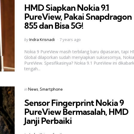
HMD Siapkan Nokia 9.1
PureView, Pakai Snapdragon
855 dan Bisa 5G!
Posted
by
Indra Krisnadi
7 years ago
by
Nokia 9 PureView masih terbilang baru dipasaran, tapi 
Global dilaporkan sudah menyiapkan suksesornya, Nokia
PureView. Spesifikasinya? Nokia 9.1 PureView ini dikabar
tengah...
Categories
Posted
in
News
Smartphone
in
Sensor Fingerprint Nokia 9
PureView Bermasalah, HMD
Janji Perbaiki