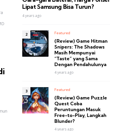
Lipat Samsung Bisa Turun?
ra
4 years ago
HMD
Featured
(Review) Game Hitman
Snipers: The Shadows
Masih Mempunyai
“Taste” yang Sama
Dengan Pendahulunya
di
4 years ago
Featured
(Review) Game Puzzle
Quest Coba
Peruntungan Masuk
amun
Free-to-Play, Langkah
Blunder?
4 years ago