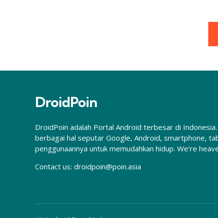
Posts
pagination
DroidPoin
DroidPoin adalah Portal Android terbesar di Indones
berbagai hal seputar Google, Android, smartphone, tab
penggunaannya untuk memudahkan hidup. We’re heaven
Contact us:
droidpoin@poin.asia