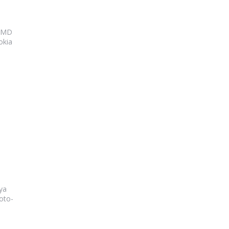
 HMD
okia
ya
oto-