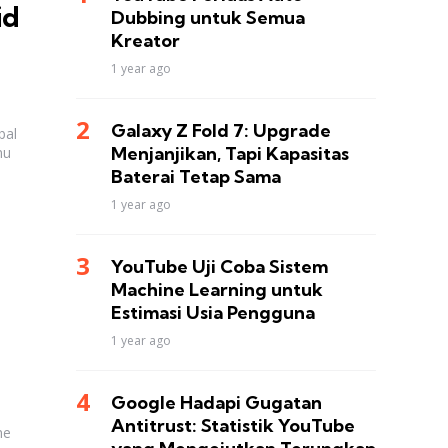
id
Dubbing untuk Semua
Kreator
1 year ago
Galaxy Z Fold 7: Upgrade
bal
Menjanjikan, Tapi Kapasitas
mu
Baterai Tetap Sama
1 year ago
YouTube Uji Coba Sistem
Machine Learning untuk
Estimasi Usia Pengguna
1 year ago
Google Hadapi Gugatan
Antitrust: Statistik YouTube
ne