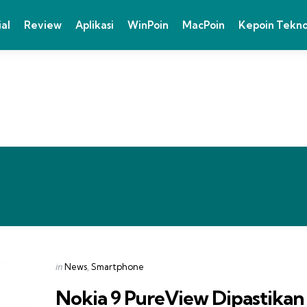
ial
Review
Aplikasi
WinPoin
MacPoin
Kepoin Tekn
Categories
Posted
in
News
Smartphone
in
Nokia 9 PureView Dipastikan