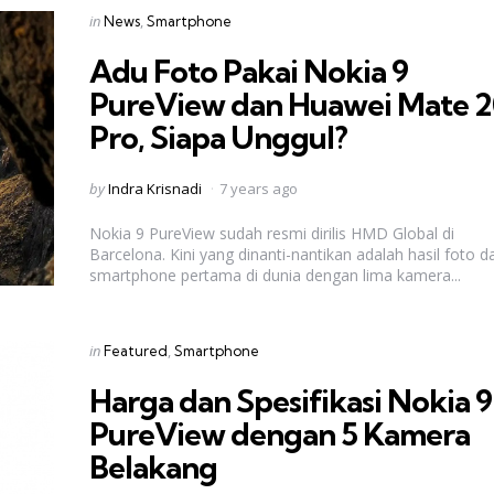
Categories
Posted
in
News
Smartphone
in
Adu Foto Pakai Nokia 9
PureView dan Huawei Mate 2
Pro, Siapa Unggul?
Posted
by
Indra Krisnadi
7 years ago
by
Nokia 9 PureView sudah resmi dirilis HMD Global di
Barcelona. Kini yang dinanti-nantikan adalah hasil foto da
smartphone pertama di dunia dengan lima kamera...
Categories
Posted
in
Featured
Smartphone
in
Harga dan Spesifikasi Nokia 9
PureView dengan 5 Kamera
Belakang